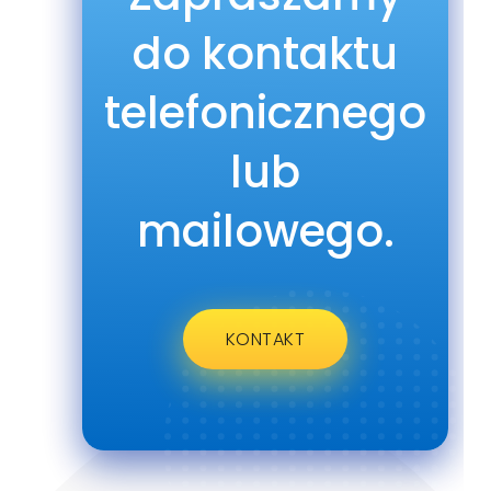
do kontaktu
telefonicznego
lub
mailowego.
KONTAKT